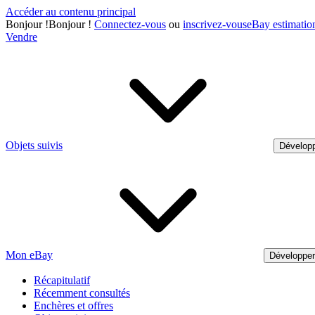
Accéder au contenu principal
Bonjour
!
Bonjour !
Connectez-vous
ou
inscrivez-vous
eBay estimatio
Vendre
Objets suivis
Développ
Mon eBay
Développe
Récapitulatif
Récemment consultés
Enchères et offres