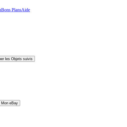
n
Bons Plans
Aide
er les Objets suivis
r Mon eBay