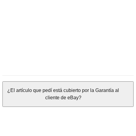
Garantía al cliente de eBay
Si un artículo se pierde o se daña durante el envío internacional,
puedes abrir un reclamo de Garantía al cliente de eBay.
Si no estás satisfecho/a con tu artículo puedes abrir una solicitud
de devolución.
¿El artículo que pedí está cubierto por la Garantía al
cliente de eBay?